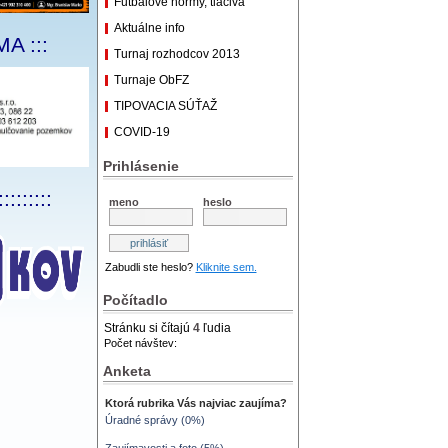
Futbalové normy, tlačivá
Aktuálne info
A :::
Turnaj rozhodcov 2013
Turnaje ObFZ
TIPOVACIA SÚŤAŽ
COVID-19
Prihlásenie
:::::::::
meno
heslo
Zabudli ste heslo?
Kliknite sem.
Počítadlo
Stránku si čítajú
4
ľudia
Počet návštev:
Anketa
Ktorá rubrika Vás najviac zaujíma?
Úradné správy (0%)