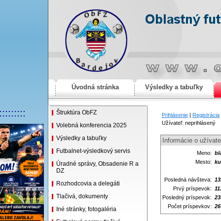
Úvodná stránka
Výsledky a tabuľky
:::::::::
Štruktúra ObFZ
Prihlásenie
|
Registrácia
Užívateľ: neprihlásený
Volebná konferencia 2025
Výsledky a tabuľky
Informácie o užívate
Futbalnet-výsledkový servis
Meno:
bl
Mesto:
ku
Úradné správy, Obsadenie R a
DZ
Posledná návšteva:
13
Rozhodcovia a delegáti
Prvý príspevok:
11
Tlačivá, dokumenty
Posledný príspevok:
23
Počet príspevkov:
26
Iné stránky, fotogaléria