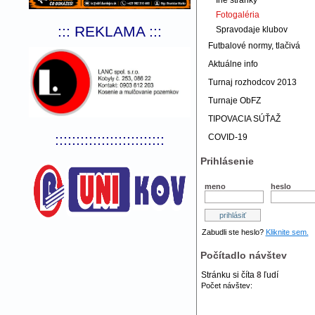
Iné stránky
Fotogaléria
::: REKLAMA :::
Spravodaje klubov
Futbalové normy, tlačivá
Aktuálne info
Turnaj rozhodcov 2013
Turnaje ObFZ
TIPOVACIA SÚŤAŽ
::::::::::::::::::::::::::
COVID-19
Prihlásenie
meno
heslo
Zabudli ste heslo?
Kliknite sem.
Počítadlo návštev
Stránku si číta
8
ľudí
Počet návštev: