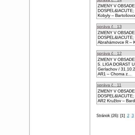
ZMENY V OBSADEN&
DOSPEL&IACUTE; 16
Kobyly – Bartošovc
správa č.: 13
ZMENY V OBSADEN&
DOSPEL&IACUTE; 1
Abrahámovce R – 
správa č.: 12
ZMENY V OBSADEN&
5. LIGA DORAST U
Gerlachov / 31.10.
AR1 – Choma z...
správa č.: 11
ZMENY V OBSADEN&
DOSPEL&IACUTE; 11
AR2 Kružlov – Barde
Stránok (26):
[1]
2
3