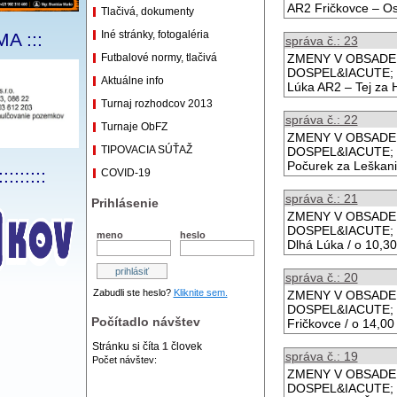
AR2 Fričkovce – Os
Tlačivá, dokumenty
Iné stránky, fotogaléria
A :::
správa č.: 23
Futbalové normy, tlačivá
ZMENY V OBSADEN&
DOSPEL&IACUTE; 20
Aktuálne info
Lúka AR2 – Tej za
Turnaj rozhodcov 2013
správa č.: 22
Turnaje ObFZ
ZMENY V OBSADEN&
TIPOVACIA SÚŤAŽ
DOSPEL&IACUTE; 19
Počurek za Leškanič
:::::::::
COVID-19
správa č.: 21
Prihlásenie
ZMENY V OBSADEN&
DOSPEL&IACUTE; 18
meno
heslo
Dlhá Lúka / o 10,3
správa č.: 20
Zabudli ste heslo?
Kliknite sem.
ZMENY V OBSADEN&
DOSPEL&IACUTE; 17
Počítadlo návštev
Fričkovce / o 14,0
Stránku si číta
1
človek
správa č.: 19
Počet návštev:
ZMENY V OBSADEN&
DOSPEL&IACUTE; 1