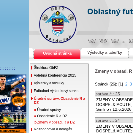
Výsledky a tabuľky
Úvodná stránka
:::::::::
Štruktúra ObFZ
Zmeny v obsad. R
Volebná konferencia 2025
Výsledky a tabuľky
Stránok (26):
[1]
2
3
Futbalnet-výsledkový servis
správa č.: 25
Úradné správy, Obsadenie R a
ZMENY V OBSADEN&
DZ
DOSPEL&IACUTE; 2
Smilno / 12.6.2026 
Úradné správy
Obsadenie R a DZ
správa č.: 24
Zmeny v obsad. R a DZ
ZMENY V OBSADEN&
Rozhodcovia a delegáti
DOSPEL&IACUTE; 21