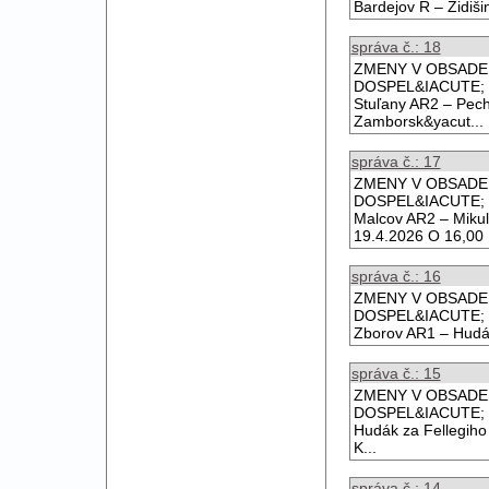
Bardejov R – Židiši
správa č.: 18
ZMENY V OBSADEN&
DOSPEL&IACUTE; 15
Stuľany AR2 – Pec
Zamborsk&yacut...
správa č.: 17
ZMENY V OBSADEN&
DOSPEL&IACUTE; 1
Malcov AR2 – Miku
19.4.2026 O 16,00 H
správa č.: 16
ZMENY V OBSADEN&
DOSPEL&IACUTE; 1
Zborov AR1 – Hudák
správa č.: 15
ZMENY V OBSADEN&
DOSPEL&IACUTE; 12
Hudák za Fellegih
K...
správa č.: 14