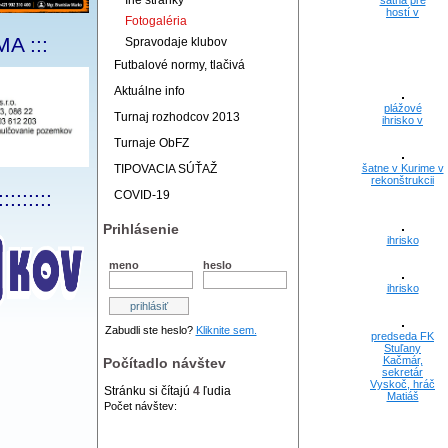
Iné stránky
šatňa pre
hostí v
Fotogaléria
A :::
Spravodaje klubov
Futbalové normy, tlačivá
Aktuálne info
plážové
Turnaj rozhodcov 2013
ihrisko v
Turnaje ObFZ
TIPOVACIA SÚŤAŽ
šatne v Kurime v
rekonštrukcii
:::::::::
COVID-19
Prihlásenie
ihrisko
meno
heslo
ihrisko
Zabudli ste heslo?
Kliknite sem.
predseda FK
Stuľany
Kačmár,
Počítadlo návštev
sekretár
Vyskoč, hráč
Stránku si čítajú
4
ľudia
Matiáš
Počet návštev: