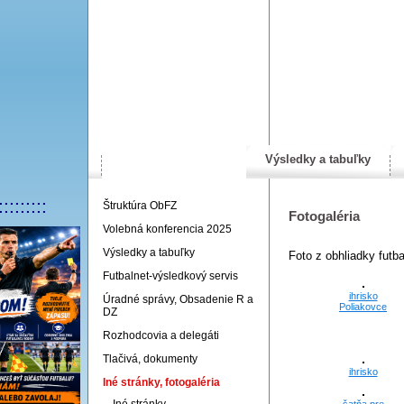
Výsledky a tabuľky
Úvodná stránka
:::::::::
Štruktúra ObFZ
Fotogaléria
Volebná konferencia 2025
Výsledky a tabuľky
Foto z obhliadky futb
Futbalnet-výsledkový servis
ihrisko
Úradné správy, Obsadenie R a
Poliakovce
DZ
Rozhodcovia a delegáti
Tlačivá, dokumenty
ihrisko
Iné stránky, fotogaléria