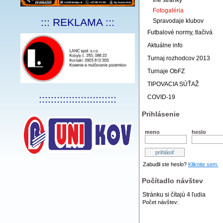
Iné stránky
Fotogaléria
::: REKLAMA :::
Spravodaje klubov
Futbalové normy, tlačivá
Aktuálne info
Turnaj rozhodcov 2013
Turnaje ObFZ
TIPOVACIA SÚŤAŽ
::::::::::::::::::::::::::
COVID-19
Prihlásenie
meno
heslo
Zabudli ste heslo?
Kliknite sem.
Počítadlo návštev
Stránku si čítajú
4
ľudia
Počet návštev: