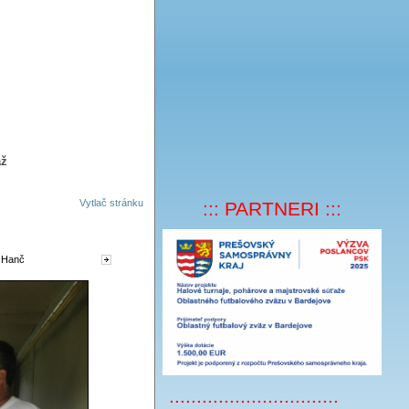
až
Vytlač stránku
::: PARTNERI :::
é Hanč
:::::::::::::::::::::::::::::::