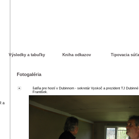
Výsledky a tabuľky
Kniha odkazov
Tipovacia súť
Fotogaléria
šatňa pre hostí v Dubinnom - sekretár Vyskoč a prezident TJ Dubinn
František.
R a