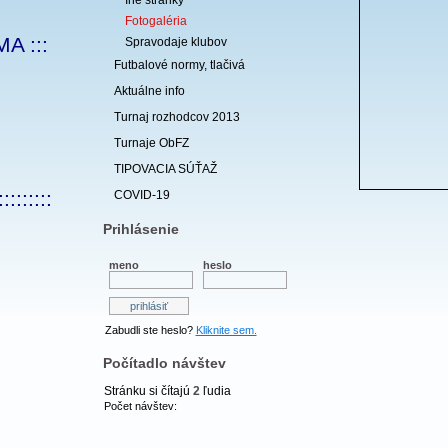
Iné stránky
Fotogaléria
A :::
Spravodaje klubov
Futbalové normy, tlačivá
Aktuálne info
Turnaj rozhodcov 2013
Turnaje ObFZ
TIPOVACIA SÚŤAŽ
:::::::::
COVID-19
Prihlásenie
meno
heslo
Zabudli ste heslo?
Kliknite sem.
Počítadlo návštev
Stránku si čítajú
2
ľudia
Počet návštev: