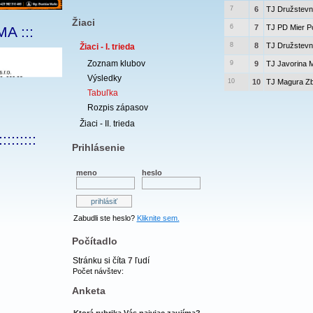
7
6
TJ Družstevn
Žiaci
6
7
TJ PD Mier P
A :::
8
8
TJ Družstevn
Žiaci - I. trieda
Zoznam klubov
9
9
TJ Javorina 
Výsledky
10
10
TJ Magura Z
Tabuľka
Rozpis zápasov
Žiaci - II. trieda
:::::::::
Prihlásenie
meno
heslo
Zabudli ste heslo?
Kliknite sem.
Počítadlo
Stránku si číta
7
ľudí
Počet návštev:
Anketa