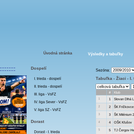
Úvodná stránka
Výsledky a tabuľky
:::::::::
Dospelí
Sezóna:
Tabuľka - Žiaci - I. 
I. trieda - dospelí
II. trieda - dospelí
#
Klub
III. liga - VsFZ
1
1
Slovan Dlhá 
IV. liga Sever - VsFZ
2
2
ŠK Fričkovce
V. liga SZ - VsFZ
3
3
ŠK Milénium 
Dorast
4
4
OŠK Kľušov
5
5
TJ Čergov He
Dorast - I. trieda